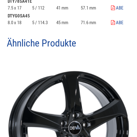
DTY78SA41E
7.5 x 17
5 / 112
41 mm
57.1 mm
ABE
DTYG0SA45
8.0 x 18
5 / 114.3
45 mm
71.6 mm
ABE
Ähnliche Produkte