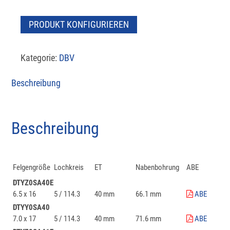
PRODUKT KONFIGURIEREN
Kategorie:
DBV
Beschreibung
Beschreibung
Felgengröße
Lochkreis
ET
Nabenbohrung
ABE
DTYZ0SA40E
6.5 x 16
5 / 114.3
40 mm
66.1 mm
ABE
DTYY0SA40
7.0 x 17
5 / 114.3
40 mm
71.6 mm
ABE